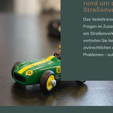
rund um 
Straßenv
Das Verkehrsrec
Fragen im Zus
am Straßenverk
vertreten Sie be
zivilrechtliche
Problemen – auß