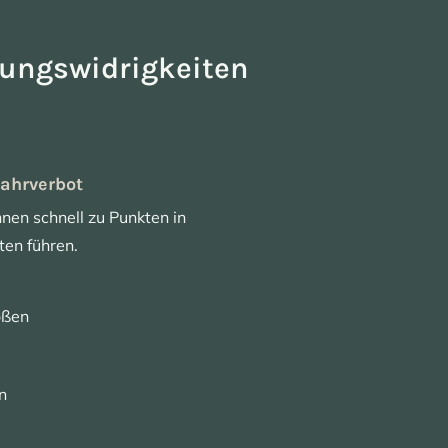
ungswidrigkeiten
ahrverbot
en schnell zu Punkten in
en führen.
ößen
n