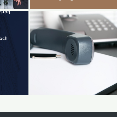
stag
woch